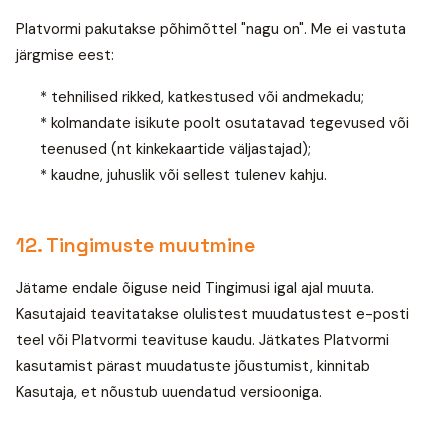
Platvormi pakutakse põhimõttel "nagu on". Me ei vastuta
järgmise eest:
* tehnilised rikked, katkestused või andmekadu;
* kolmandate isikute poolt osutatavad tegevused või
teenused (nt kinkekaartide väljastajad);
* kaudne, juhuslik või sellest tulenev kahju.
12. Tingimuste muutmine
Jätame endale õiguse neid Tingimusi igal ajal muuta.
Kasutajaid teavitatakse olulistest muudatustest e-posti
teel või Platvormi teavituse kaudu. Jätkates Platvormi
kasutamist pärast muudatuste jõustumist, kinnitab
Kasutaja, et nõustub uuendatud versiooniga.