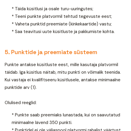
* Täida küsitlusi ja osale turu-uuringutes;
* Teeni punkte platvormil tehtud tegevuste eest;
* Vaheta punktid preemiate (kinkekaartide) vastu;
* Saa teavitusi uute küsitluste ja pakkumiste kohta.
5. Punktide ja preemiate süsteem
Punkte antakse küsitluste eest, mille kasutaja platvormil
täidab. Iga küsitlus näitab, mitu punkti on võimalik teenida.
Kui vastaja ei kvalifitseeru küsitlusele, antakse minimaalne
punktide arv (1).
Olulised reeglid:
* Punkte saab preemiaks lunastada, kui on saavutatud
minimaalne lävend 350 punkti.
* Punktidel ei ole väljaspool platvormi rahalist väärtust