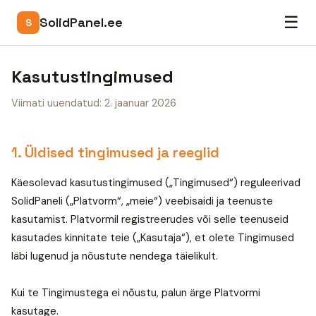
☰
SolidPanel.ee
S
Kasutustingimused
Viimati uuendatud: 2. jaanuar 2026
1. Üldised tingimused ja reeglid
Käesolevad kasutustingimused („Tingimused“) reguleerivad
SolidPaneli („Platvorm“, „meie“) veebisaidi ja teenuste
kasutamist. Platvormil registreerudes või selle teenuseid
kasutades kinnitate teie („Kasutaja“), et olete Tingimused
läbi lugenud ja nõustute nendega täielikult.
Kui te Tingimustega ei nõustu, palun ärge Platvormi
kasutage.