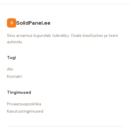
SolidPanel.ee
S
Sinu arvamus kujundab tulevikku. Osale küsitlustes ja teeni
auhindu.
Tugi
Abi
Kontakt
Tingimused
Privaatsuspoliitika
Kasutustingimused