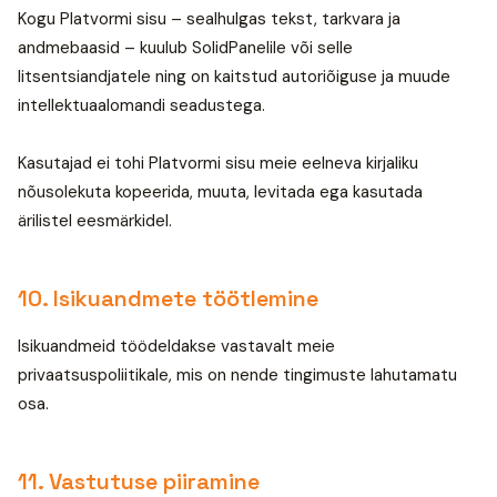
Kogu Platvormi sisu – sealhulgas tekst, tarkvara ja
andmebaasid – kuulub SolidPanelile või selle
litsentsiandjatele ning on kaitstud autoriõiguse ja muude
intellektuaalomandi seadustega.
Kasutajad ei tohi Platvormi sisu meie eelneva kirjaliku
nõusolekuta kopeerida, muuta, levitada ega kasutada
ärilistel eesmärkidel.
10. Isikuandmete töötlemine
Isikuandmeid töödeldakse vastavalt meie
privaatsuspoliitikale, mis on nende tingimuste lahutamatu
osa.
11. Vastutuse piiramine