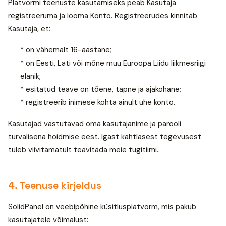
Platvormi teenuste kasutamiseks peab Kasutaja
registreeruma ja looma Konto. Registreerudes kinnitab
Kasutaja, et:
* on vähemalt 16-aastane;
* on Eesti, Läti või mõne muu Euroopa Liidu liikmesriigi
elanik;
* esitatud teave on tõene, täpne ja ajakohane;
* registreerib inimese kohta ainult ühe konto.
Kasutajad vastutavad oma kasutajanime ja parooli
turvalisena hoidmise eest. Igast kahtlasest tegevusest
tuleb viivitamatult teavitada meie tugitiimi.
4. Teenuse kirjeldus
SolidPanel on veebipõhine küsitlusplatvorm, mis pakub
kasutajatele võimalust: