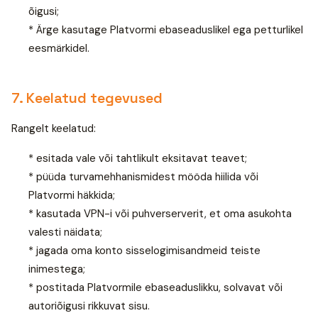
õigusi;
* Ärge kasutage Platvormi ebaseaduslikel ega petturlikel
eesmärkidel.
7. Keelatud tegevused
Rangelt keelatud:
* esitada vale või tahtlikult eksitavat teavet;
* püüda turvamehhanismidest mööda hiilida või
Platvormi häkkida;
* kasutada VPN-i või puhverserverit, et oma asukohta
valesti näidata;
* jagada oma konto sisselogimisandmeid teiste
inimestega;
* postitada Platvormile ebaseaduslikku, solvavat või
autoriõigusi rikkuvat sisu.